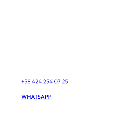
LLÁMANOS
0212 201 21 00
WhatsApp
ESCRÍBENOS
+58 424 254 07 25
WHATSAPP
Preguntas
FRECUENTES