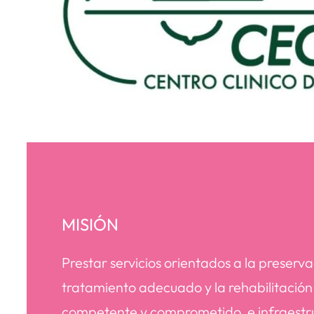
MISIÓN
Prestar servicios orientados a la preserv
tratamiento adecuado y la rehabilitació
competente y comprometido, e infraestruc