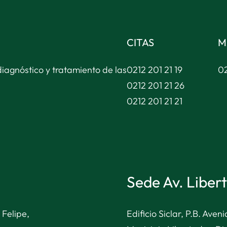
CITAS
M
diagnóstico y tratamiento de las
0212 201 21 19
02
0212 201 21 26
0212 201 21 21
Sede Av. Liber
 Felipe,
Edificio Siclar, P.B. Ave