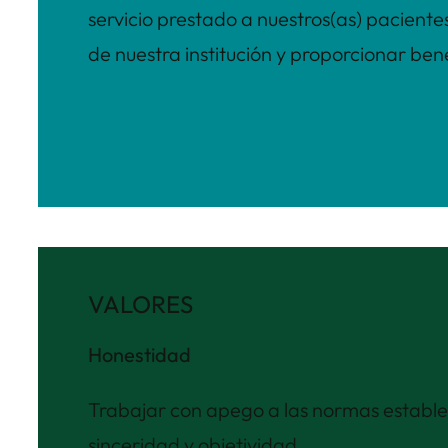
servicio prestado a nuestros(as) pacientes
de nuestra institución y proporcionar bene
VALORES
Honestidad
Trabajar con apego a las normas establ
sinceridad y objetividad.