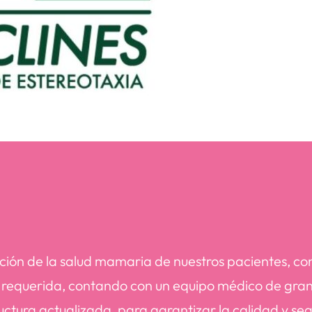
ación de la salud mamaria de nuestros pacientes, con
n requerida, contando con un equipo médico de gran
tura actualizada, para garantizar la calidad y segu