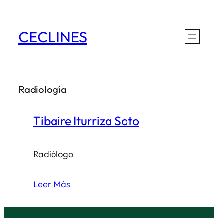
Saltar
al
CECLINES
contenido
Radiología
Tibaire Iturriza Soto
Radiólogo
Leer Más