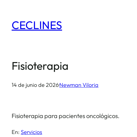
Saltar
al
CECLINES
contenido
Fisioterapia
14 de junio de 2026
·
Newman Viloria
Fisioterapia para pacientes oncológicos.
En:
Servicios