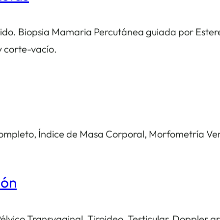
nido. Biopsia Mamaria Percutánea guiada por Este
y corte-vacío.
mpleto, Índice de Masa Corporal, Morfometría Ver
ión
lvico Transvaginal, Tiroideo, Testicular, Doppler ar