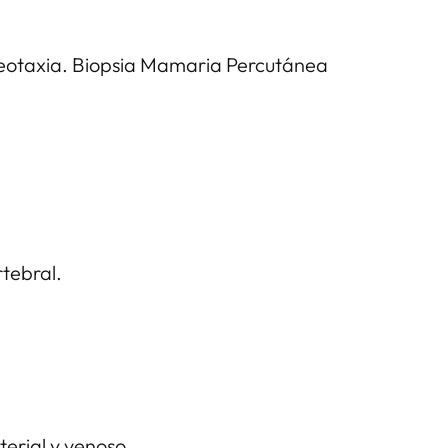
reotaxia. Biopsia Mamaria Percutánea
tebral.
terial y venoso.