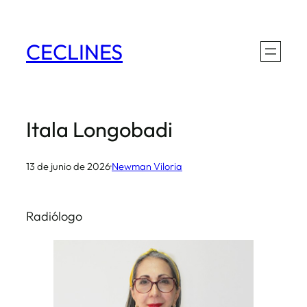
Saltar
al
CECLINES
contenido
Itala Longobadi
13 de junio de 2026
·
Newman Viloria
Radiólogo