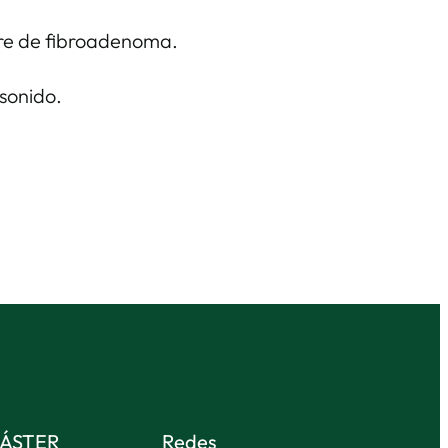
mbre de fibroadenoma.
asonido.
ÁSTER
Redes