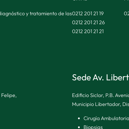
diagnóstico y tratamiento de las
0212 201 21 19
02
0212 201 21 26
0212 201 21 21
Sede Av. Liber
 Felipe,
Edificio Siclar, P.B. Ave
Municipio Libertador, Dis
Cirugía Ambulatori
Biopsias