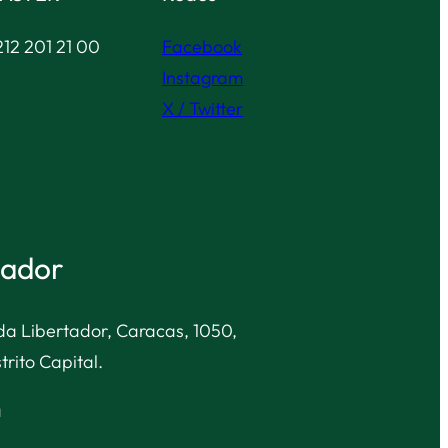
12 201 21 00
Facebook
Instagram
X / Twitter
tador
nida Libertador, Caracas, 1050,
trito Capital.
a